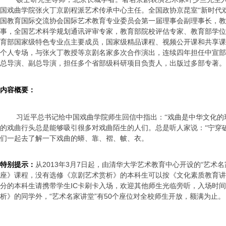
国戏曲学院张火丁京剧程派艺术传承中心主任。全国政协京昆室“新时代
国教育国际交流协会国际艺术教育专业委员会第一届理事会副理事长，教
事，全国艺术科学规划通讯评审专家，教育部院校评估专家、教育部学位
育部国家级特色专业点主要成员，国家级精品课程、视频公开课和共享课
个人专场，与张火丁教授等京剧名家多次合作演出，连续四年担任中宣部
总导演、副总导演，担任多个省部级科研项目负责人，出版过多部专著。
内容概要：
习近平总书记给中国戏曲学院师生回信中指出：“戏曲是中华文化的
的戏曲行头总是能够吸引很多对戏曲陌生的人们。总是听人家说：“宁穿破
们一起去了解一下戏曲的蟒、靠、褶、帔、衣。
2013
3
7
“
特别提示：
从
年
月
日起，由清华大学艺术教育中心开设的
艺术名
座》课程，没有选修《京剧艺术赏析》的本科生可以按《文化素质教育讲
IC
分的本科生请携带学生
卡刷卡入场，欢迎其他师生光临旁听，入场时间
“
”
50
析》的同学外，
艺术名家讲堂
有
个座位对全校师生开放，额满为止。