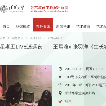
首页
场馆概览
票务资讯
新闻快讯
艺术教育
艺术
首页
>
票务资讯
>
活动安排
>
艺术丛林
>
星期五LIVE逍遥夜——王晨淮x 张羽洋《生长
2019-11-08（周五）19:00
100元（校内师生享8折优
2019年10月19日12:00起
新清华学堂实验剧场
结束