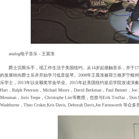
analog
电子音乐
-
王晨淮
爵士贝斯乐手，现工作生活于美国纽约。从
14
岁起接触音乐，并于
17
的发展转向爵士乐并开始学习低音提琴。
2008
年王晨淮被荷兰格罗宁根州
乐学士，
2013
年以全额奖学金毕业。
2015
年赴美国纽约皇后学院攻读演奏
Hart
，
Ralph Peterson
，
Michael Moore
，
David Berkman
，
Paul Benner
，
Joe 
Mossman
，
Joris Teepe
，
Christophe Lier
等教授，也曾与
Erik Truffaz
，
Don 
Washburne
，
Theo Croker,Kris Davis, Deborah Davis,Joe Farnsworth
等众多