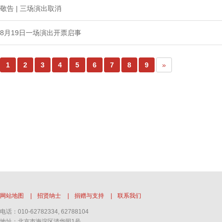
敬告 | 三场演出取消
8月19日一场演出开票启事
1
2
3
4
5
6
7
8
9
»
网站地图
|
招贤纳士
|
捐赠与支持
|
联系我们
电话：010-62782334, 62788104
地址：北京市海淀区清华园1号