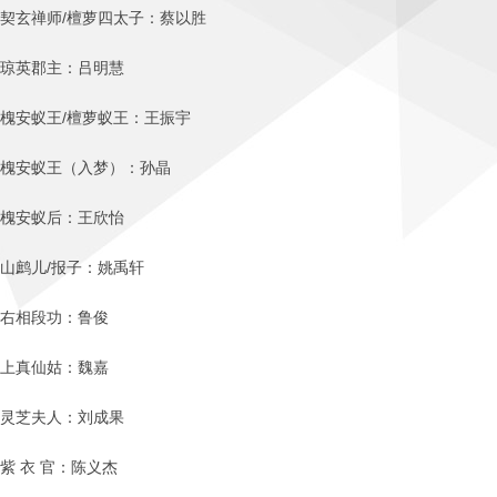
契玄禅师/檀萝四太子：蔡以胜
琼英郡主：吕明慧
槐安蚁王/檀萝蚁王：王振宇
槐安蚁王（入梦）：孙晶
槐安蚁后：王欣怡
山鹧儿/报子：姚禹轩
右相段功：鲁俊
上真仙姑：魏嘉
灵芝夫人：刘成果
紫 衣 官：陈义杰