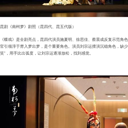
昆剧《南柯梦》剧照（昆四代、昆五代版）
《蝶戏》是全剧亮点，昆四代演员施夏明、徐思佳、蔡晨成反复示范角色
官引领淳于棼入梦出梦，是个重要角色。演员刘宗运擅演沉稳角色，缺少
笑”，用手比出弧度，让刘宗运逐渐放松，找到感觉。