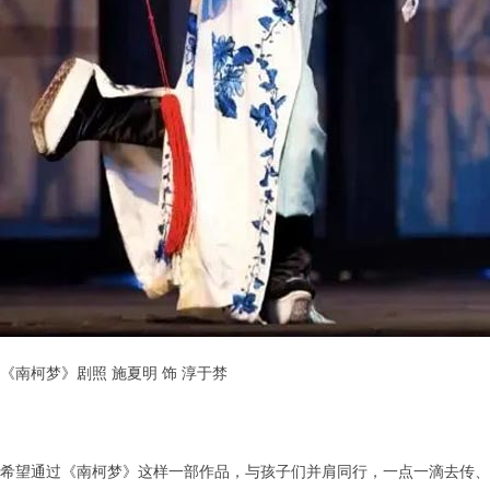
《南柯梦》剧照 施夏明 饰 淳于棼
希望通过《南柯梦》这样一部作品，与孩子们并肩同行，一点一滴去传、