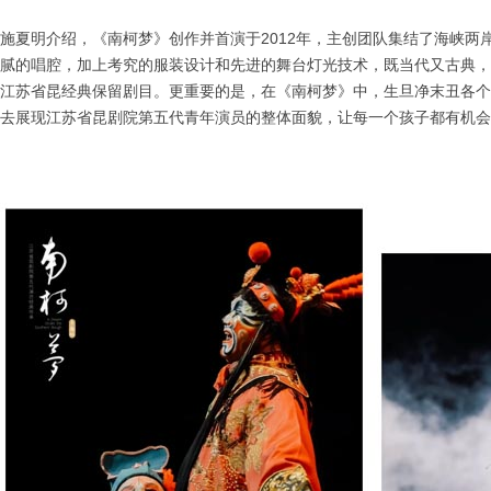
施夏明介绍，《南柯梦》创作并首演于2012年，主创团队集结了海峡两
腻的唱腔，加上考究的服装设计和先进的舞台灯光技术，既当代又古典，
江苏省昆经典保留剧目。更重要的是，在《南柯梦》中，生旦净末丑各个
去展现江苏省昆剧院第五代青年演员的整体面貌，让每一个孩子都有机会