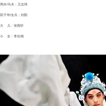
周弁/马夫：王志伟
田子华/女兵：刘阳
大 儿：张雨轩
小 女：李欣栩