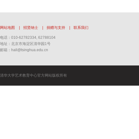
网站地图
|
招贤纳士
|
捐赠与支持
|
联系我们
电话：010-62782334, 62788104
地址：北京市海淀区清华园1号
邮箱：hall@tsinghua.edu.cn
清华大学艺术教育中心官方网站版权所有