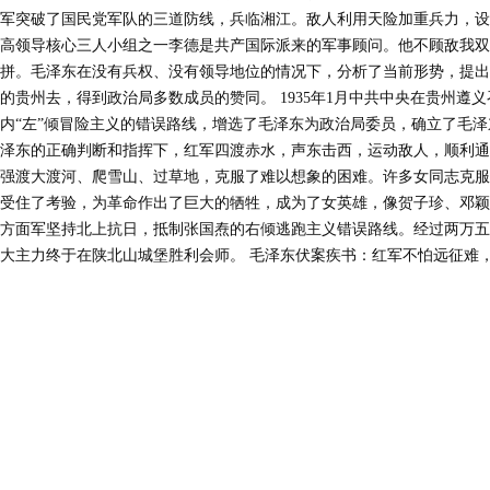
军突破了国民党军队的三道防线，兵临湘江。敌人利用天险加重兵力，设
高领导核心三人小组之一李德是共产国际派来的军事顾问。他不顾敌我
拼。毛泽东在没有兵权、没有领导地位的情况下，分析了当前形势，提出
的贵州去，得到政治局多数成员的赞同。
1935
年
1
月中共中央在贵州遵义
内“左”倾冒险主义的错误路线，增选了毛泽东为政治局委员，确立了毛
泽东的正确判断和指挥下，红军四渡赤水，声东击西，运动敌人，顺利通
强渡大渡河、爬雪山、过草地，克服了难以想象的困难。许多女同志克服
受住了考验，为革命作出了巨大的牺牲，成为了女英雄，像贺子珍、邓颖
方面军坚持北上抗日，抵制张国焘的右倾逃跑主义错误路线。经过两万五
大主力终于在陕北山城堡胜利会师。
毛泽东伏案疾书：红军不怕远征难