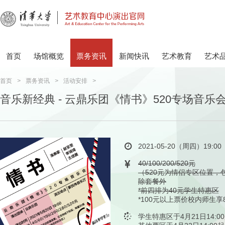
首页
场馆概览
票务资讯
新闻快讯
艺术教育
艺术
首页
>
票务资讯
>
活动安排
>
音乐新经典 - 云鼎乐团《情书》520专场音乐
2021-05-20（周四）19:00
40/100/200/520元
（520元为情侣专区位置，
除套餐外
*前四排为40元学生特惠区
*100元以上票价校内师生享
学生特惠区于4月21日14:0