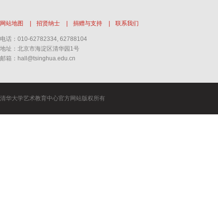
网站地图
|
招贤纳士
|
捐赠与支持
|
联系我们
电话：010-62782334, 62788104
地址：北京市海淀区清华园1号
邮箱：hall@tsinghua.edu.cn
清华大学艺术教育中心官方网站版权所有