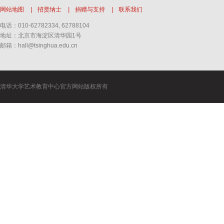
网站地图
|
招贤纳士
|
捐赠与支持
|
联系我们
电话：010-62782334, 62788104
地址：北京市海淀区清华园1号
邮箱：hall@tsinghua.edu.cn
清华大学艺术教育中心官方网站版权所有